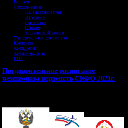
Галерея
Соревнования
Календарный план
Итоговые
протоколы
Образец
электронной заявки
Учредительные документы
Контакты
Антидопинг
Антикоррупция
ГТО
Предварительное расписание
чемпионата первенств СКФО 2021г.