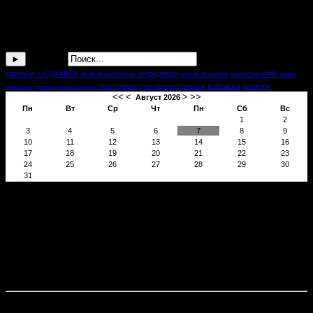
поиск по сайту
Искать...
главная
сотрудники
о СДЮШОР
правила распорядка
критерии оценки
нормативы ОФП
общие
контакты
документы
галерея
новости
план графики
нормативы
привила приема перевода
<<
<
>
>>
Август 2026
Пн
Вт
Ср
Чт
Пн
Сб
Вс
1
2
3
4
5
6
7
8
9
10
11
12
13
14
15
16
17
18
19
20
21
22
23
24
25
26
27
28
29
30
31
Контакты
Государственное бюджетное образовательное учреждение
дополнительного образования детей «Специализированная
детско-юношеская спортивная школа Олимпийского резерва
по легкой атлетике» (ГБОУ ДОД СДЮСШОР)
◘ Адрес: Республика Северная Осетия - Алания; г.