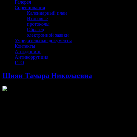
Галерея
Соревнования
Календарный план
Итоговые
протоколы
Образец
электронной заявки
Учредительные документы
Контакты
Антидопинг
Антикоррупция
ГТО
Шиян Тамара Николаевна
Заместитель директора по учебно-спортивной работе
Руководитель и тренер-преподаватель высшей категории
«Почетный работник образования РФ»
«Заслуженный работник физической культуры и спорта РСО-
Алания»
Стаж работы свыше 25 лет.