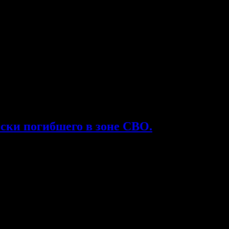
ески погибшего в зоне СВО.
ались в беге на 50, 200 метров, прыжках в длину.
героя. Победителей наградили кубками, медалями и