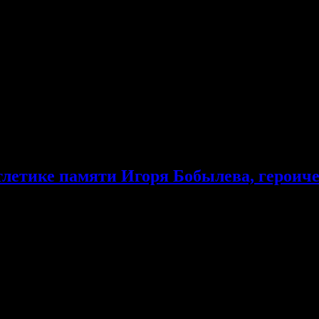
тлетике памяти Игоря Бобылева, героич
оря Бобылева, героически погибшего в зоне СВО.
ерной и Южной Осетии и Кабардино-Балкарии. Ребята состяз
спорта Дмитрий Кабацкий, мать и родственники погибшего 