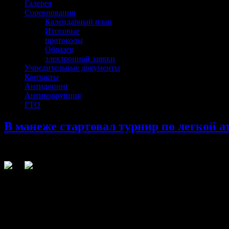
Галерея
Соревнования
Календарный план
Итоговые
протоколы
Образец
электронной заявки
Учредительные документы
Контакты
Антидопинг
Антикоррупция
ГТО
В манеже стартовал турнир по легкой а
В манеже стартовал турнир по легкой атлетике памяти Иг
Участвовали больше 100 школьников от 8 до 13 лет из Сев
✨ Среди гостей были замминистра физической культуры и 
грамотами.