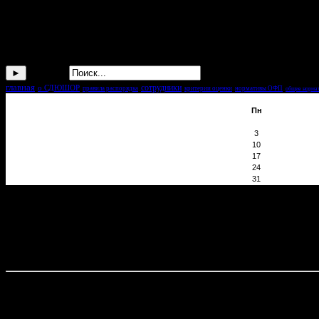
--
поиск по сайту
Искать...
главная
сотрудники
о СДЮШОР
правила распорядка
критерии оценки
нормативы ОФП
общие норма
Пн
3
10
17
24
31
Контакты
Государственное бюджетное образовательное учреждение допо
атлетике» (ГБОУ ДОД СДЮСШОР)
◘ Адрес: Республика Северная Осетия - Алания; г. Владикавка
ул. Пушкинская, 2; Дворец спорта “Манеж”