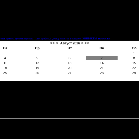
контакты
документы
галерея
новости
план графики
тивы
привила приема перевода
<<
<
>
>>
Август 2026
Вт
Ср
Чт
Пн
Сб
1
4
5
6
7
8
11
12
13
14
15
18
19
20
21
22
25
26
27
28
29
лнительного образования детей «Специализированная детско-юн
з;