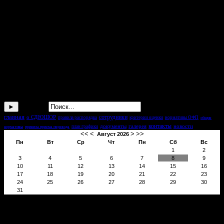
- Фандеева Н.Н.)
Мещеряков Радомир – 2 место в беге на 1500м –
4:20.21(тренер - Куликов В.Е.)
Эстафета 4х400м – 2 место - 3:29.18
(Моргачев Э., Лобан И., Цахилов А., Байкулов И.)
(тренер - Куликов В.Е., Ляднова Т.С., Шиян Т.Н., Гаглоев Г.М.
Всего: 1 место – 3; 2 место-3; 3 место - 1
поиск по сайту
Искать...
главная
сотрудники
о СДЮШОР
правила распорядка
критерии оценки
нормативы ОФП
общие
контакты
документы
галерея
новости
план графики
нормативы
привила приема перевода
<<
<
>
>>
Август 2026
Пн
Вт
Ср
Чт
Пн
Сб
Вс
1
2
3
4
5
6
7
8
9
10
11
12
13
14
15
16
17
18
19
20
21
22
23
24
25
26
27
28
29
30
31
Контакты