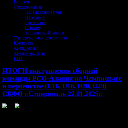
Галерея
Соревнования
Календарный план
Итоговые
протоколы
Образец
электронной заявки
Учредительные документы
Контакты
Антидопинг
Антикоррупция
ГТО
ИТОГИ выступления сборной
команды РСО-Алания на Чемпионате
и первенстве (U16, U18, U20, U23)
СКФО г.Ставрополь 22.01.2025г.
ИТОГИ выступления сборной команды РСО-Алания на
Чемпионате и первенстве (U16, U18, U20, U23) СКФО
г.Ставрополь 22.01.2025г.